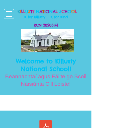
K
I
L
L
U
S
T
Y
N
A
T
I
O
N
A
L
S
C
H
O
O
L
K for Killusty
K for Kind
RCN
20205176
Welcome to Killusty
National School!
Beannachtaí agus Fáilte go Scoil
Náisiúnta Cill Loiste!